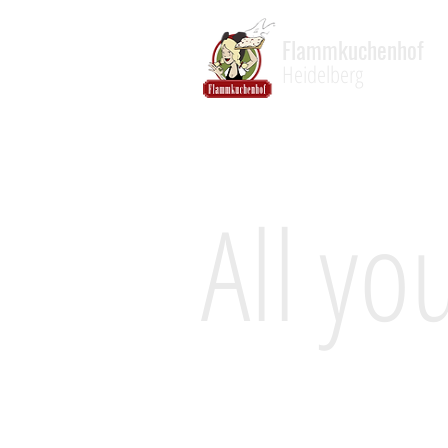
Flammkuchenhof
Heidelberg
All yo