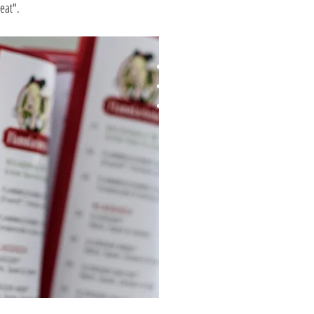
Beim „ALL YOU CAN EAT“ könnt ihr 
eat".
Kinder bis 5 Jahre sind frei, zwisc
Lebensjahr.
„ALL YOU CAN EAT“ kann nur tisch-
„ALL YOU CAN EAT“ gilt als beende
„ALL YOU CAN EAT“ Gru
ppen Preise
ab 7 Personen nur € 22,00 
ab 11 Personen nur € 21,50 
MONTAG|DIENSTAG|MITT
Von Montag - Mittwoch gibt es für
für NUR € 18,50