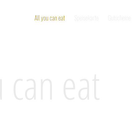
All you can eat
Speisekarte
Gutscheine
u can eat